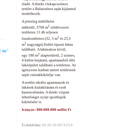
eladó. A direkt vízkapcsolatos
terület a Balatonhoz saját kijárattal
rendelkezik.
A jelenleg üdülőként
2
működő
,
3700 m
zöldövezeti
területen 11 db teljesen
2
összkomfortos (32,
5 m
és
25,5
2
m
nagyságú) Erdért típusú faház
található.
A faházakon kívül,
fel ˆ
2
egy
180 m
alapterületű, 2 szintes,
4 külön bejáratú, apartmanból álló
lakóépület található a területen.
Az
igényesen karban tartott területnek
saját csónakkikötője van.
A terület ideális apartmanok és
lakások kialakítására és ezek
hasznosítására. A direkt vízpart
lehetőséget nyújt sporthajók
kikötésére is.
Irányár: 800.000.000 millió Ft
Érdeklődni:
00-36-30-9974-019