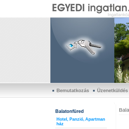
Bemutatkozás
Üzenetküldés
Bala
Balatonfüred
Hotel, Panzió, Apartman
ház