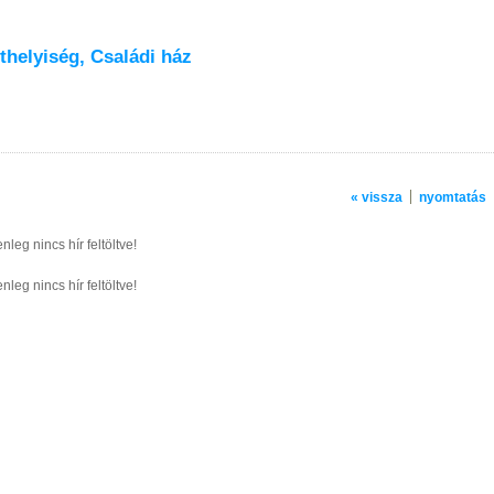
thelyiség, Családi ház
« vissza
nyomtatás