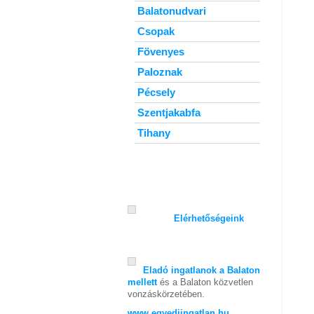
Balatonudvari
Csopak
Fövenyes
Paloznak
Pécsely
Szentjakabfa
Tihany
Elérhetőségeink
Eladó ingatlanok a Balaton
mellett
és a Balaton közvetlen
vonzáskörzetében.
www.egyediingatlan.hu