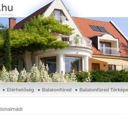
Elérhetőség
Balatonfüred
Balatonfüred Térkép
tonalmádi