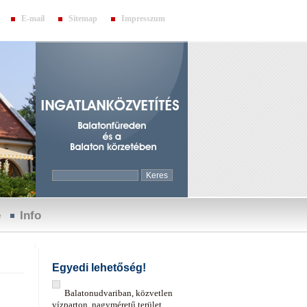
E-mail
Sitemap
Impresszum
e
Info
Egyedi lehetőség!
Balatonudvariban, közvetlen
vízparton, nagyméretű terület